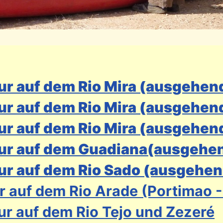
our auf dem Rio Mira (ausgehen
ur auf dem Rio Mira (ausgehend
ur auf dem Rio Mira (ausgehen
our auf dem Guadiana(ausgehe
ur auf dem Rio Sado (ausgehen
r auf dem Rio Arade (Portimao -
ur auf dem Rio Tejo und Zezeré