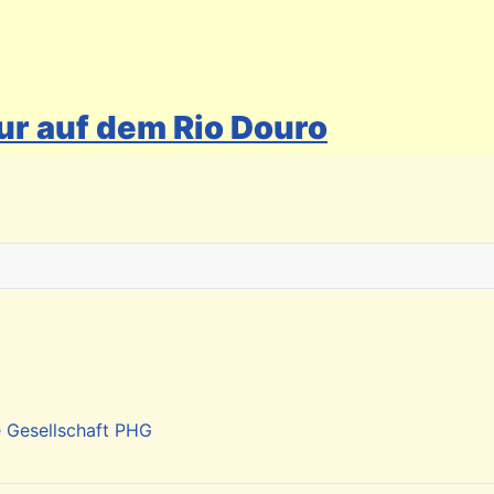
ur auf dem Rio Douro
 auf die Kapverden beachten
e Gesellschaft PHG