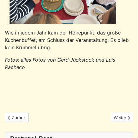
Wie in jedem Jahr kam der Höhepunkt, das große
Kuchenbuffet, am Schluss der Veranstaltung. Es blieb
kein Krümmel übrig.
Fotos: alles Fotos von Gerd Jückstock und Luis
Pacheco
Vorheriger Beitrag: Rückblick: Konzert mit kapverdischer Musik 
Nächster Be
Zurück
Weiter