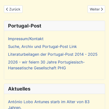
Vorheriger Beitrag: Rückblick: Dia de Portugal am 10. Juni 2026
Nächster Be
Zurück
Weiter
Portugal-Post
Impressum/Kontakt
Suche, Archiv und Portugal-Post Link
Literaturbeilagen der Portugal-Post 2014 - 2025
2026 - wir feiern 30 Jahre Portugiesisch-
Hanseatische Gesellschaft PHG
Aktuelles
António Lobo Antunes starb im Alter von 83
Jahren.