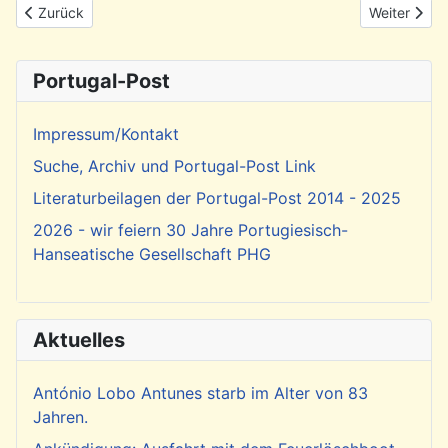
Vorheriger Beitrag: Rückblick: Kapverdische Literatur und Musik
Nächster Be
Zurück
Weiter
Portugal-Post
Impressum/Kontakt
Suche, Archiv und Portugal-Post Link
Literaturbeilagen der Portugal-Post 2014 - 2025
2026 - wir feiern 30 Jahre Portugiesisch-
Hanseatische Gesellschaft PHG
Aktuelles
António Lobo Antunes starb im Alter von 83
Jahren.